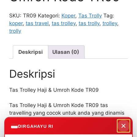
SKU:
TR09
Kategori:
Koper
,
Tas Trolly
Tag:
koper
,
tas travel
,
tas trolley
,
tas trolly
,
trolley
,
trolly
Deskripsi
Ulasan (0)
Deskripsi
Tas Trolley Haji & Umroh Kode TR09
Tas Trolley Haji & Umroh Kode TR09 tas
travelling yang cocok untuk anda yang dinamis
dan suka menempuh perjalanan jauh dengan
×
DIRGAHAYU RI
membawa barang bawaan.