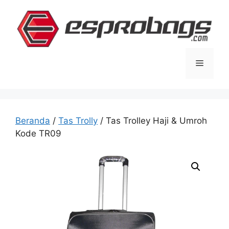
Langsung
ke
isi
Menu
Beranda
/
Tas Trolly
/ Tas Trolley Haji & Umroh
Kode TR09