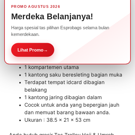
Ada beragam pilihan warna yang bisa dipilih
PROMO AGUSTUS 2026
sesuai dengan tema, dan ditambahkan logo
Merdeka Belanjanya!
sablon/bordir. Tas yang kami Produksi bisa
Harga spesial tas pilihan Esprobags selama bulan
disesuaikan dengan kebutuhan Perusahaan
kemerdekaan.
Anda.
Lihat Promo
→
Spesifikasi :
1 kompartemen utama
1 kantong saku beresleting bagian muka
Terdapat tempat idcard dibagian
belakang
1 kantong jaring dibagian dalam
Cocok untuk anda yang bepergian jauh
dan memuat barang bawaan anda.
Ukuran : 38.5 x 21 x 53 cm