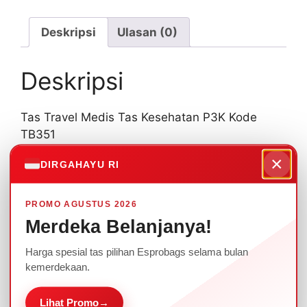
P3K
Kode
Deskripsi
Ulasan (0)
TB351
Deskripsi
Tas Travel Medis Tas Kesehatan P3K Kode
TB351
×
DIRGAHAYU RI
Tas Travel Medis biasa digunakan untuk tim
medis klub bola maupun klub dengan team
member banyak atau bisa untuk kegiatan SAR,
PROMO AGUSTUS 2026
TAGANA, Tas untuk petugas medis
Merdeka Belanjanya!
lapangan,dll.
Harga spesial tas pilihan Esprobags selama bulan
kemerdekaan.
Spesifikasi :
Lihat Promo
→
Ukuran : 43 x 19 x 29 cm, bisa diisi bola