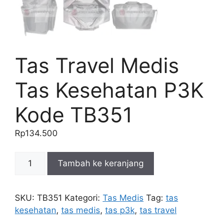
Tas Travel Medis
Tas Kesehatan P3K
Kode TB351
Rp
134.500
Kuantitas
Tambah ke keranjang
Tas
Travel
Medis
SKU:
TB351
Kategori:
Tas Medis
Tag:
tas
Tas
kesehatan
,
tas medis
,
tas p3k
,
tas travel
Kesehatan