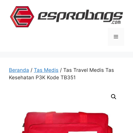
Langsung
ke
isi
Menu
Beranda
/
Tas Medis
/ Tas Travel Medis Tas
Kesehatan P3K Kode TB351