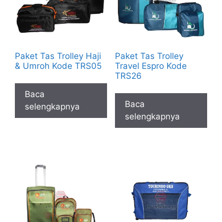
Paket Tas Trolley Haji
Paket Tas Trolley
& Umroh Kode TRS05
Travel Espro Kode
TRS26
Baca
Baca
selengkapnya
selengkapnya