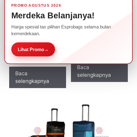
PROMO AGUSTUS 2026
Merdeka Belanjanya!
Harga spesial tas pilihan Esprobags selama bulan
kemerdekaan.
Paket Tas Troley
Paket Tas Trolley 1 Set
Lihat Promo
→
Travel Haji & Umroh
Espro
Kode TRS20
Baca
Baca
selengkapnya
selengkapnya