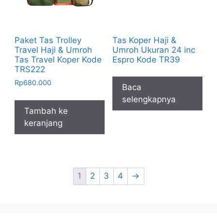
Paket Tas Trolley
Tas Koper Haji &
Travel Haji & Umroh
Umroh Ukuran 24 inc
Tas Travel Koper Kode
Espro Kode TR39
TRS222
Rp
680.000
Baca
selengkapnya
Tambah ke
keranjang
1
2
3
4
→