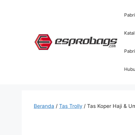
Langsung
ke
Pabr
isi
Kata
Pabr
Hubu
Beranda
/
Tas Trolly
/ Tas Koper Haji & U