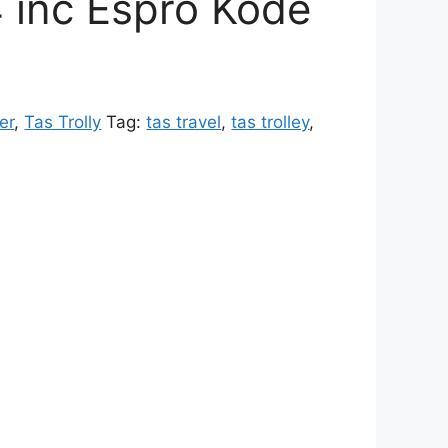
 inc Espro Kode
er
,
Tas Trolly
Tag:
tas travel
,
tas trolley
,