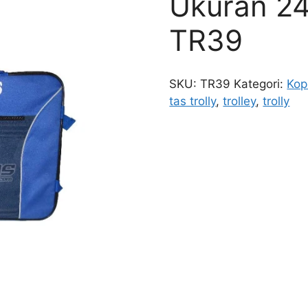
Ukuran 24
TR39
SKU:
TR39
Kategori:
Kop
tas trolly
,
trolley
,
trolly