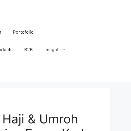
a
Portofolio
oducts
B2B
Insight
 Haji & Umroh