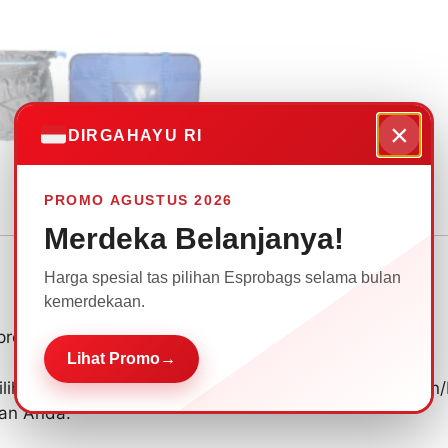
×
DIRGAHAYU RI
PROMO AGUSTUS 2026
Merdeka Belanjanya!
Harga spesial tas pilihan Esprobags selama bulan
kemerdekaan.
spro Kode TR39
Lihat Promo
→
ilih sesuai dengan tema, dan ditambahkan logo sablon/b
an Anda.