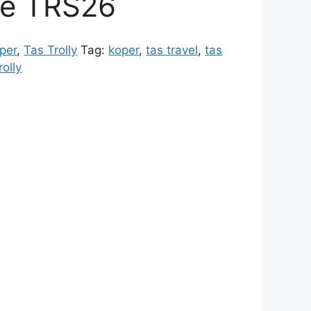
de TRS26
per
,
Tas Trolly
Tag:
koper
,
tas travel
,
tas
rolly