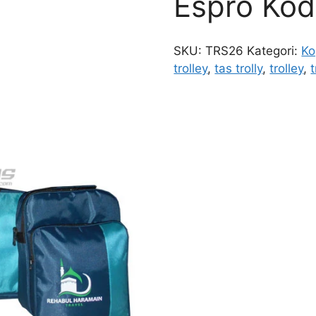
Espro Ko
SKU:
TRS26
Kategori:
Ko
trolley
,
tas trolly
,
trolley
,
t