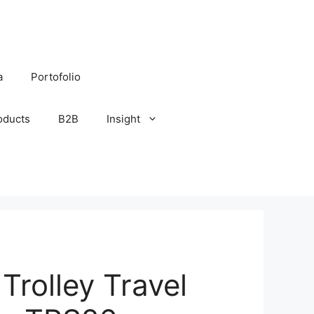
a
Portofolio
oducts
B2B
Insight
Trolley Travel