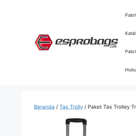
Langsung
ke
Pabr
isi
Kata
Pabr
Hubu
Beranda
/
Tas Trolly
/ Paket Tas Trolley 