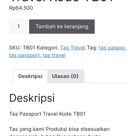
Rp
64.500
Kuantitas
Tambah ke keranjang
Tas
Passport
Travel
SKU:
TB01
Kategori:
Tas Travel
Tag:
tas paspor
,
Kode
tas passport
,
tas travel
TB01
Deskripsi
Ulasan (0)
Deskripsi
Tas Passport Travel Kode TB01
Tas yang kami Produksi bisa disesuaikan