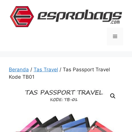
Langsung
ke
isi
Menu
Beranda
/
Tas Travel
/ Tas Passport Travel
Kode TB01