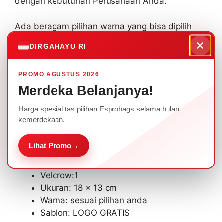
dengan kebutuhan Perusahaan Anda.
Ada beragam pilihan warna yang bisa dipilih
sesuai dengan tema, dan ditambahkan logo
×
DIRGAHAYU RI
sablon/bordir.
PROMO AGUSTUS 2026
Spesifikasi Tas Passport Travel TB-01 :
Merdeka Belanjanya!
Bahan: D600, D210,D300
Harga spesial tas pilihan Esprobags selama bulan
Credit/ID holder: 5
kemerdekaan.
Saku zip :1
Saku mesh:1
Lihat Promo
→
Cincin kunci: 1
Saku luar 1
Velcrow:1
Ukuran: 18 x 13 cm
Warna: sesuai pilihan anda
Sablon: LOGO GRATIS