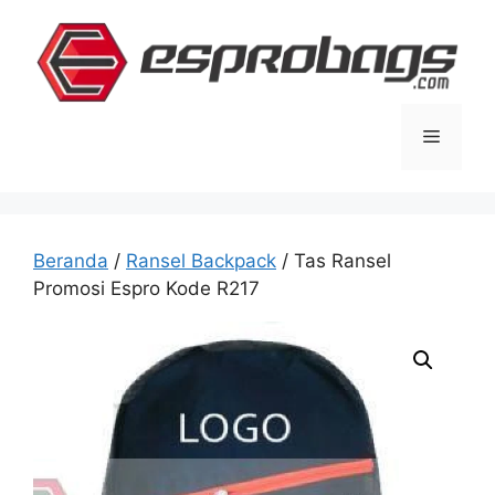
Langsung
ke
isi
Menu
Beranda
/
Ransel Backpack
/ Tas Ransel
Promosi Espro Kode R217