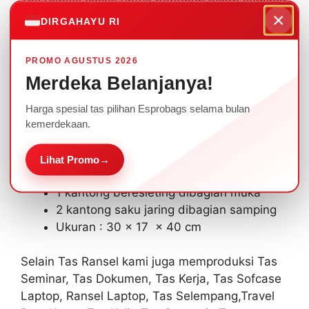
Tas Ransel cocok untuk beragam acara seminar
×
maupun rapat Perusahaan anda.
DIRGAHAYU RI
Ada beragam pilihan warna yang bisa dipilih
PROMO AGUSTUS 2026
sesuai dengan tema, dan ditambahkan logo
Merdeka Belanjanya!
sablon/bordir.
Harga spesial tas pilihan Esprobags selama bulan
Spesifikasi Tas Ransel Promosi Espro Kode : R-
kemerdekaan.
217 :
Lihat Promo
→
1 Kompartemen utama
1 kantong beresleting dibagian muka
2 kantong saku jaring dibagian samping
Ukuran : 30 x 17 x 40 cm
Selain Tas Ransel kami juga memproduksi Tas
Seminar, Tas Dokumen, Tas Kerja, Tas Sofcase
Laptop, Ransel Laptop, Tas Selempang,Travel