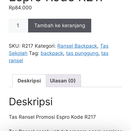
Rp
84.000
Kuantitas
Tambah ke keranjang
Tas
Ransel
Promosi
SKU:
R217
Kategori:
Ransel Backpack
,
Tas
Espro
Sekolah
Tag:
backpack
,
tas punggung
,
tas
Kode
ransel
R217
Deskripsi
Ulasan (0)
Deskripsi
Tas Ransel Promosi Espro Kode R217