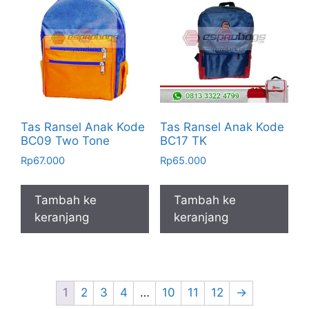
Tas Ransel Anak Kode
Tas Ransel Anak Kode
BC09 Two Tone
BC17 TK
Rp
67.000
Rp
65.000
Tambah ke
Tambah ke
keranjang
keranjang
1
2
3
4
…
10
11
12
→