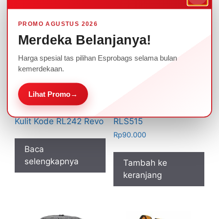
PROMO AGUSTUS 2026
Merdeka Belanjanya!
Harga spesial tas pilihan Esprobags selama bulan
kemerdekaan.
Lihat Promo
→
Tas Laptop Ransel
Tas Laptop Ransel
Exclusive Kombinasi
Multifungsi Kode
Kulit Kode RL242 Revo
RLS515
Rp
90.000
Baca
selengkapnya
Tambah ke
keranjang