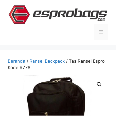
Langsung
ke
isi
Menu
Beranda
/
Ransel Backpack
/ Tas Ransel Espro
Kode R778