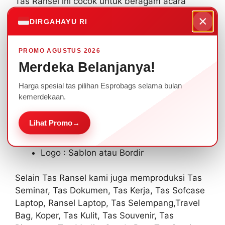
Tas Ransel ini cocok untuk beragam acara
seminar maupun rapat Perusahaan anda.
×
DIRGAHAYU RI
Ada beragam pilihan warna yang bisa dipilih
sesuai dengan tema, dan ditambahkan logo
PROMO AGUSTUS 2026
sablon/bordir.
Merdeka Belanjanya!
Harga spesial tas pilihan Esprobags selama bulan
Spesifikasi Tas Ransel Kode R-778 :
kemerdekaan.
Bahan : D600
Lihat Promo
→
Ukuran : 33 x 17 x 45
Warna : All
Logo : Sablon atau Bordir
Selain Tas Ransel kami juga memproduksi Tas
Seminar, Tas Dokumen, Tas Kerja, Tas Sofcase
Laptop, Ransel Laptop, Tas Selempang,Travel
Bag, Koper, Tas Kulit, Tas Souvenir, Tas