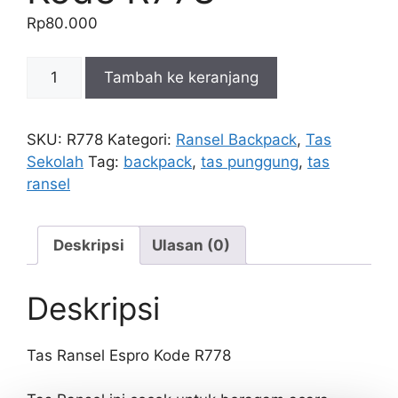
Rp
80.000
Kuantitas
Tambah ke keranjang
Tas
Ransel
Espro
SKU:
R778
Kategori:
Ransel Backpack
,
Tas
Kode
Sekolah
Tag:
backpack
,
tas punggung
,
tas
R778
ransel
Deskripsi
Ulasan (0)
Deskripsi
Tas Ransel Espro Kode R778