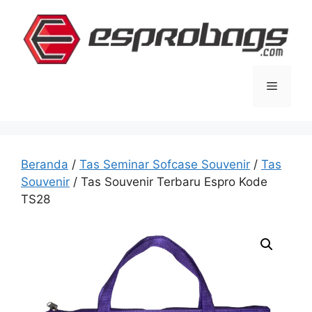
Langsung
ke
isi
Menu
Beranda
/
Tas Seminar Sofcase Souvenir
/
Tas
Souvenir
/ Tas Souvenir Terbaru Espro Kode
TS28