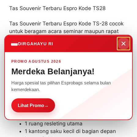
Tas Souvenir Terbaru Espro Kode TS28
Tas Souvenir Terbaru Espro Kode TS-28 cocok
untuk beragam acara seminar maupun rapat
Perusahaan anda.
×
DIRGAHAYU RI
Ada beragam pilihan warna yang bisa dipilih
sesuai dengan tema, dan ditambahkan logo
PROMO AGUSTUS 2026
sablon/bordir.
Merdeka Belanjanya!
Harga spesial tas pilihan Esprobags selama bulan
Spesifikasi Tas Souvenir Terbaru Espro Kode
kemerdekaan.
TS-28 :
Lihat Promo
→
Ukuran : 36 x 27 cm
Warna : 1 warna pilihan anda
1 ruang resleting utama
1 kantong saku kecil di bagian depan