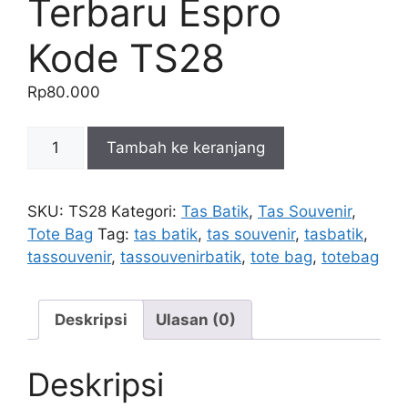
Terbaru Espro
Kode TS28
Rp
80.000
Kuantitas
Tambah ke keranjang
Tas
Souvenir
Terbaru
SKU:
TS28
Kategori:
Tas Batik
,
Tas Souvenir
,
Espro
Tote Bag
Tag:
tas batik
,
tas souvenir
,
tasbatik
,
Kode
tassouvenir
,
tassouvenirbatik
,
tote bag
,
totebag
TS28
Deskripsi
Ulasan (0)
Deskripsi