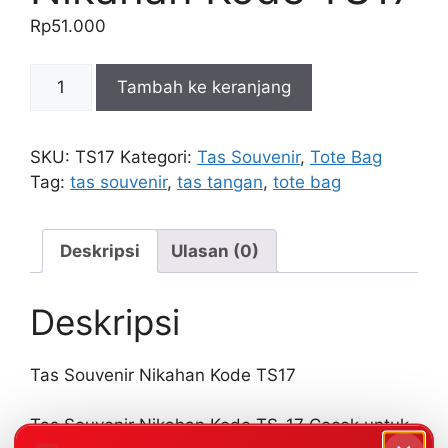
Rp
51.000
Kuantitas
Tambah ke keranjang
Tas
Souvenir
Nikahan
SKU:
TS17
Kategori:
Tas Souvenir
,
Tote Bag
Kode
Tag:
tas souvenir
,
tas tangan
,
tote bag
TS17
Deskripsi
Ulasan (0)
Deskripsi
Tas Souvenir Nikahan Kode TS17
Tas Souvenir Nikahan Kode TS-17 Cocok untuk