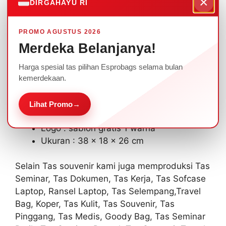
×
hadiah atau souvenir acara pernikahan Anda.
DIRGAHAYU RI
Ada beragam pilihan warna yang bisa dipilih
PROMO AGUSTUS 2026
sesuai dengan tema, dan ditambahkan logo
Merdeka Belanjanya!
sablon/bordir.
Harga spesial tas pilihan Esprobags selama bulan
Spesifikasi Tas Souvenir Nikahan Kode TS-17 :
kemerdekaan.
Material D600/Polyester
Lihat Promo
→
Warna : Sesuai dengan permintaan
Logo : sablon gratis 1 warna
Ukuran : 38 x 18 x 26 cm
Selain Tas souvenir kami juga memproduksi Tas
Seminar, Tas Dokumen, Tas Kerja, Tas Sofcase
Laptop, Ransel Laptop, Tas Selempang,Travel
Bag, Koper, Tas Kulit, Tas Souvenir, Tas
Pinggang, Tas Medis, Goody Bag, Tas Seminar