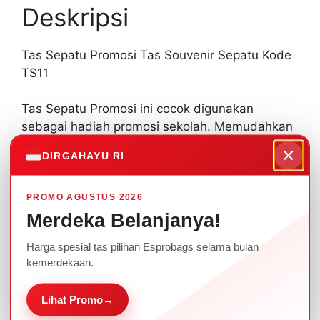
Deskripsi
Tas Sepatu Promosi Tas Souvenir Sepatu Kode
TS11
Tas Sepatu Promosi ini cocok digunakan
sebagai hadiah promosi sekolah. Memudahkan
siswa membawa sepatu agar tertata rapi. Bisa
×
DIRGAHAYU RI
juga digunakan untuk menyimpan sepatu
olahraga maupun kegiatan lainnya.
PROMO AGUSTUS 2026
Ada beragam pilihan warna yang bisa dipilih
Merdeka Belanjanya!
sesuai dengan tema, dan ditambahkan logo
Harga spesial tas pilihan Esprobags selama bulan
sablon/bordir.
kemerdekaan.
Tas yang kami Produksi bisa disesuaikan
Lihat Promo
→
dengan kebutuhan Perusahaan Anda.