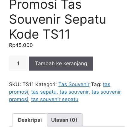
Promosi Tas
Souvenir Sepatu
Kode TS11
Rp
45.000
Kuantitas
Tambah ke keranjang
Tas
Sepatu
Promosi
SKU:
TS11
Kategori:
Tas Souvenir
Tag:
tas
Tas
promosi
,
tas sepatu
,
tas souvenir
,
tas souvenir
Souvenir
promosi
,
tas souvenir sepatu
Sepatu
Kode
TS11
Deskripsi
Ulasan (0)