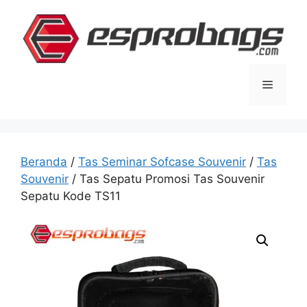
Langsung
ke
isi
Menu
Beranda
/
Tas Seminar Sofcase Souvenir
/
Tas
Souvenir
/ Tas Sepatu Promosi Tas Souvenir
Sepatu Kode TS11