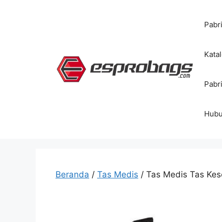
Langsung
ke
Pabr
isi
Kata
Pabr
Hubu
Beranda
/
Tas Medis
/ Tas Medis Tas Ke