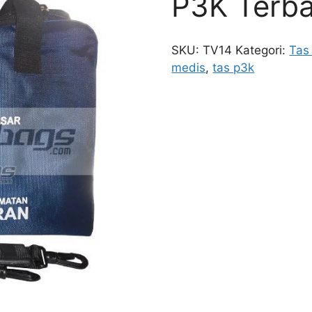
P3K Terb
SKU:
TV14
Kategori:
Tas
medis
,
tas p3k