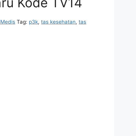
aru Kode TV14
 Medis
Tag:
p3k
,
tas kesehatan
,
tas