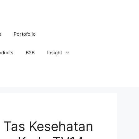
a
Portofolio
oducts
B2B
Insight
 Tas Kesehatan