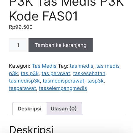
P3K Tas Medis P3K
Kode FAS01
Rp
99.500
Kuantitas
Tambah ke keranjang
Tas
Kesehatan
Selempang
Kategori:
Tas Medis
Tag:
tas medis
,
tas medis
Medis
p3k
,
tas p3k
,
tas perawat
,
taskesehatan
,
P3K
tasmedisp3k
,
tasmedisperawat
,
tasp3k
,
Tas
tasperawat
,
tasselempangmedis
Medis
P3K
Kode
Deskripsi
Ulasan (0)
FAS01
Deskripsi