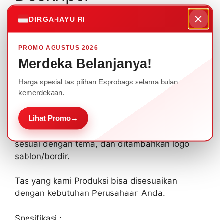
×
DIRGAHAYU RI
Tas Kesehatan Selempang Medis P3K Tas
Medis P3K Kode FAS01
PROMO AGUSTUS 2026
Tas Kesehatan Medis Selempang ini sangat
Merdeka Belanjanya!
berguna untuk membawa peralatan P3K
Harga spesial tas pilihan Esprobags selama bulan
dengan lengkap dan praktis. Dengan desain
kemerdekaan.
yang simple dan elegan bisa memudahkan
Anda membawa barang dengan rapi.
Lihat Promo
→
Ada beragam pilihan warna yang bisa dipilih
sesuai dengan tema, dan ditambahkan logo
sablon/bordir.
Tas yang kami Produksi bisa disesuaikan
dengan kebutuhan Perusahaan Anda.
Spesifikasi :