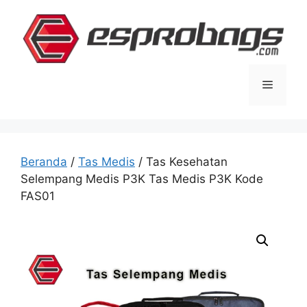
Langsung
ke
isi
Menu
Beranda
/
Tas Medis
/ Tas Kesehatan
Selempang Medis P3K Tas Medis P3K Kode
FAS01