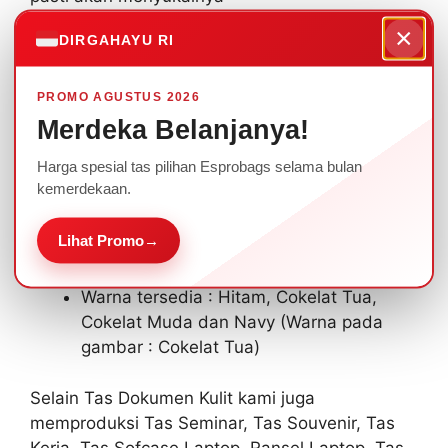
Bisa memilih warna sesuai kebutuhan. bahkan
×
DIRGAHAYU RI
anda bisa menambahkan sablon atau emboss
logo untuk pemesanan hadiah souvenir ekslusif.
PROMO AGUSTUS 2026
Spesifikasi :
Merdeka Belanjanya!
Harga spesial tas pilihan Esprobags selama bulan
Bahan : kulit imitasi Metro, Zara, Botega
kemerdekaan.
Ukuran: 40 x 28 cm
1 kompartemen utama beresleting
Lihat Promo
→
Bagian depan terdapat 2 kantong kancing
untuk memudahkan menyimpan barang
Warna tersedia : Hitam, Cokelat Tua,
Cokelat Muda dan Navy (Warna pada
gambar : Cokelat Tua)
Selain Tas Dokumen Kulit kami juga
memproduksi Tas Seminar, Tas Souvenir, Tas
Kerja, Tas Sofcase Laptop, Ransel Laptop, Tas