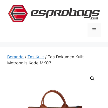
Langsung
ke
isi
Menu
Beranda
/
Tas Kulit
/ Tas Dokumen Kulit
Metropolis Kode MK03