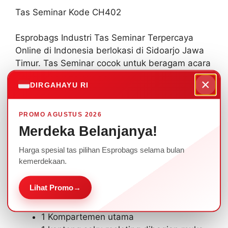
Tas Seminar Kode CH402
Esprobags Industri Tas Seminar Terpercaya
Online di Indonesia berlokasi di Sidoarjo Jawa
Timur. Tas Seminar cocok untuk beragam acara
seminar maupun rapat Perusahaan anda.
×
DIRGAHAYU RI
Ada beragam pilihan warna yang bisa dipilih
sesuai dengan tema, dan ditambahkan logo
PROMO AGUSTUS 2026
sablon/bordir.
Merdeka Belanjanya!
Harga spesial tas pilihan Esprobags selama bulan
Tas yang kami Produksi bisa disesuaikan
kemerdekaan.
dengan kebutuhan Perusahaan Anda.
Lihat Promo
→
Spesifikasi :
1 Kompartemen utama