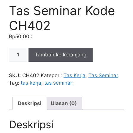
Tas Seminar Kode
CH402
Rp
50.000
Kuantitas
Tambah ke keranjang
Tas
Seminar
Kode
SKU:
CH402
Kategori:
Tas Kerja
,
Tas Seminar
CH402
Tag:
tas kerja
,
tas seminar
Deskripsi
Ulasan (0)
Deskripsi