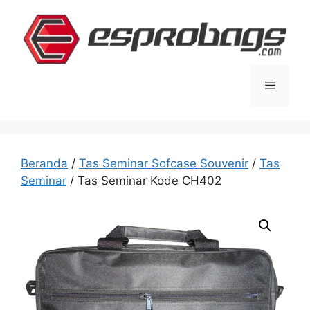
Langsung
ke
isi
Menu
Beranda
/
Tas Seminar Sofcase Souvenir
/
Tas
Seminar
/ Tas Seminar Kode CH402