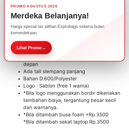
PROMO AGUSTUS 2026
Spesifikasi Tas Seminar Kerja Espro Kode WH-
Merdeka Belanjanya!
875 :
Harga spesial tas pilihan Esprobags selama bulan
kemerdekaan.
Ukuran: 28 x 8 x 38 cm
1 kompartemen beresleting dibagian
Lihat Promo
→
utama
1 kantong saku beresleting dibagian
depan
Ada tali slempang panjang
Bahan D.600/Polyester
Logo : Sablon (free 1 warna)
*Bila logo menggunakan bordir dikenakan
tambahan biaya, tergantung besar kecil
dan warnanya.
*Bila ditambah busa foam +Rp.3500
*Bila ditambah sekat laptop Rp.3500