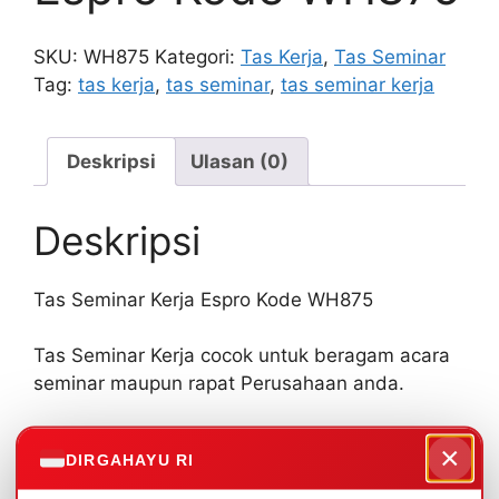
SKU:
WH875
Kategori:
Tas Kerja
,
Tas Seminar
Tag:
tas kerja
,
tas seminar
,
tas seminar kerja
Deskripsi
Ulasan (0)
Deskripsi
Tas Seminar Kerja Espro Kode WH875
Tas Seminar Kerja cocok untuk beragam acara
seminar maupun rapat Perusahaan anda.
Ada beragam pilihan warna yang bisa dipilih
×
DIRGAHAYU RI
sesuai dengan tema, dan ditambahkan logo
sablon/bordir.