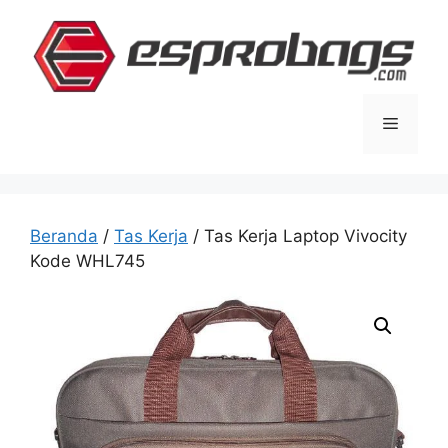
Langsung
ke
isi
Menu
Beranda
/
Tas Kerja
/ Tas Kerja Laptop Vivocity
Kode WHL745