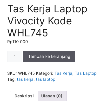
Tas Kerja Laptop
Vivocity Kode
WHL745
Rp
110.000
Kuantitas
Tambah ke keranjang
Tas
Kerja
Laptop
SKU:
WHL745
Kategori:
Tas Kerja
,
Tas Laptop
Vivocity
Tag:
tas kerja
,
tas laptop
Kode
WHL745
Deskripsi
Ulasan (0)