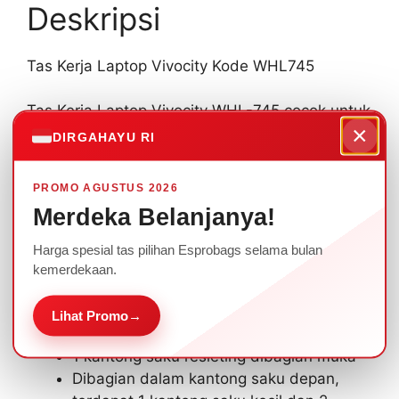
Deskripsi
Tas Kerja Laptop Vivocity Kode WHL745
Tas Kerja Laptop Vivocity WHL-745 cocok untuk
×
beragam acara seminar maupun rapat
DIRGAHAYU RI
Perusahaan anda. Ada beragam pilihan warna
yang bisa dipilih sesuai dengan tema, dan
PROMO AGUSTUS 2026
ditambahkan logo sablon/bordir.
Merdeka Belanjanya!
Spesifikasi Tas Kerja Laptop Vivocity WHL-745 :
Harga spesial tas pilihan Esprobags selama bulan
kemerdekaan.
1 Kompartemen utama
Terdapat case laptop
Lihat Promo
→
Tali selempang yang bisa dilepas
1 kantong saku resleting dibagian muka
Dibagian dalam kantong saku depan,