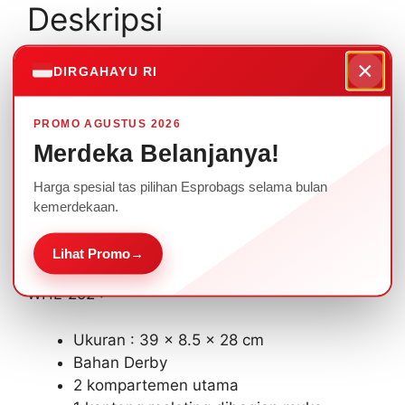
Deskripsi
×
Tas Kerja Laptop Terbaru Kode WHL252
DIRGAHAYU RI
Tas Kerja Laptop cocok untuk beragam acara
PROMO AGUSTUS 2026
seminar maupun rapat Perusahaan anda.
Merdeka Belanjanya!
Ada beragam pilihan warna yang bisa dipilih
Harga spesial tas pilihan Esprobags selama bulan
sesuai dengan tema, dan ditambahkan logo
kemerdekaan.
sablon/bordir.
Lihat Promo
→
Spesifikasi Tas Kerja Laptop Terbaru Kode
WHL-252 :
Ukuran : 39 x 8.5 x 28 cm
Bahan Derby
2 kompartemen utama