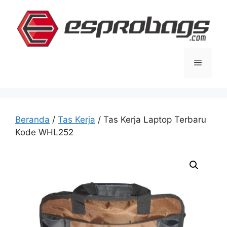
Langsung
ke
isi
Menu
Beranda
/
Tas Kerja
/ Tas Kerja Laptop Terbaru
Kode WHL252