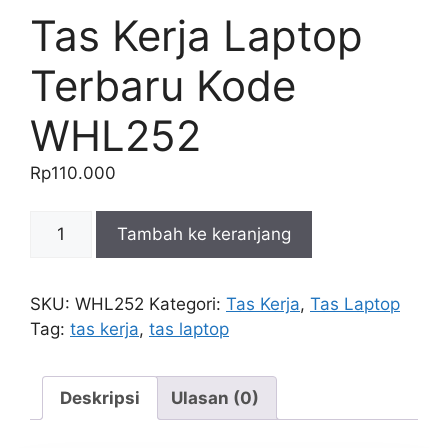
Tas Kerja Laptop
Terbaru Kode
WHL252
Rp
110.000
Kuantitas
Tambah ke keranjang
Tas
Kerja
Laptop
SKU:
WHL252
Kategori:
Tas Kerja
,
Tas Laptop
Terbaru
Tag:
tas kerja
,
tas laptop
Kode
WHL252
Deskripsi
Ulasan (0)