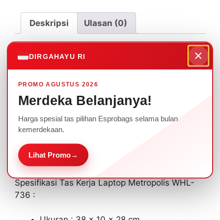
WHL736
Deskripsi
Ulasan (0)
×
Deskripsi
DIRGAHAYU RI
Tas Kerja Laptop Metropolis Kode WHL736
PROMO AGUSTUS 2026
Merdeka Belanjanya!
Tas Kerja Laptop Metropolis WHL-736 cocok
Harga spesial tas pilihan Esprobags selama bulan
untuk beragam acara seminar maupun rapat
kemerdekaan.
Perusahaan anda. Ada beragam pilihan warna
yang bisa dipilih sesuai dengan tema, dan
Lihat Promo
→
ditambahkan logo sablon/bordir.
Spesifikasi Tas Kerja Laptop Metropolis WHL-
736 :
Ukuran : 38 x 10 x 28 cm