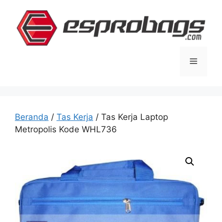
Langsung
ke
isi
Menu
Beranda
/
Tas Kerja
/ Tas Kerja Laptop
Metropolis Kode WHL736