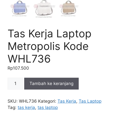
Tas Kerja Laptop
Metropolis Kode
WHL736
Rp
107.500
Kuantitas
Tambah ke keranjang
Tas
Kerja
Laptop
SKU:
WHL736
Kategori:
Tas Kerja
,
Tas Laptop
Metropolis
Tag:
tas kerja
,
tas laptop
Kode