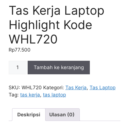
Tas Kerja Laptop
Highlight Kode
WHL720
Rp
77.500
Kuantitas
Tambah ke keranjang
Tas
Kerja
Laptop
SKU:
WHL720
Kategori:
Tas Kerja
,
Tas Laptop
Highlight
Tag:
tas kerja
,
tas laptop
Kode
WHL720
Deskripsi
Ulasan (0)