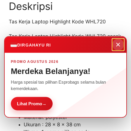
Deskripsi
Tas Kerja Laptop Highlight Kode WHL720
Tas Kerja Laptop Highlight Kode WHL720 cocok
×
untuk beragam acara seminar maupun rapat
DIRGAHAYU RI
Perusahaan anda.
PROMO AGUSTUS 2026
Ada beragam pilihan warna yang bisa dipilih
Merdeka Belanjanya!
sesuai dengan tema, dan ditambahkan logo
sablon/bordir.
Harga spesial tas pilihan Esprobags selama bulan
kemerdekaan.
Spesifikasi Tas Kerja Laptop Highlight WHL-720
:
Lihat Promo
→
Material: polyester
Ukuran : 28 x 8 x 38 cm