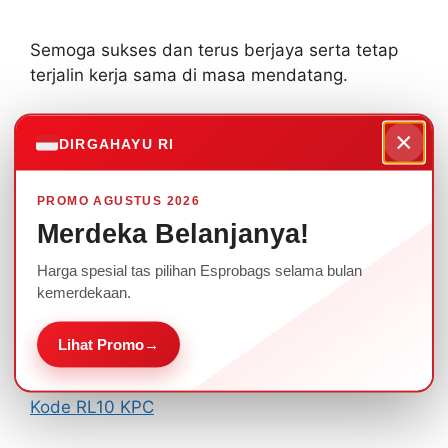
Semoga sukses dan terus berjaya serta tetap
terjalin kerja sama di masa mendatang.
Esprobags juga menerima bermacam Pesanan
×
DIRGAHAYU RI
Tas Medis, Tas Ransel, Tas Laptop, Tas
Seminar, Tas Kerja, Tas Souvenir, Topi.
Konsultasi dan pemesanan hubungi
PROMO AGUSTUS 2026
081333224799 , 087754190888
Merdeka Belanjanya!
Harga spesial tas pilihan Esprobags selama bulan
Kategori
Pemesanan
kemerdekaan.
Koleksi Tas Ransel Sekolah Promosi
Lihat Promo
→
Perlengkapan Sekolah
Pemesanan Tas Ransel Laptop Exclusive
Kode RL10 KPC