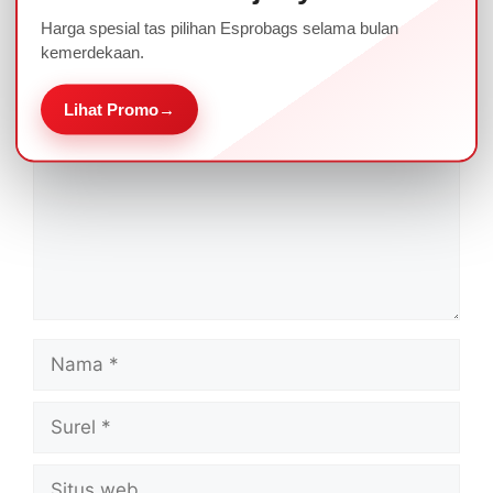
Tinggalkan komentar
Harga spesial tas pilihan Esprobags selama bulan
kemerdekaan.
Komentar
Lihat Promo
→
Nama
Surel
Situs