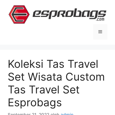
Langsung
ke
isi
Menu
Koleksi Tas Travel
Set Wisata Custom
Tas Travel Set
Esprobags
September 21, 2022
oleh
admin