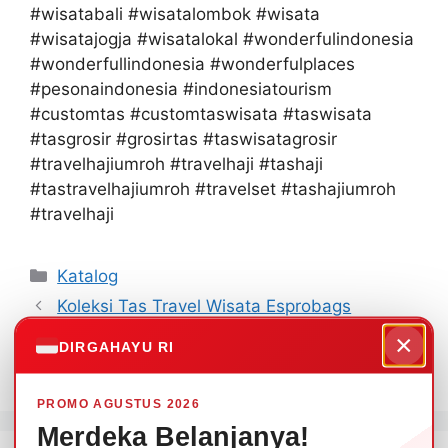
#wisatabali #wisatalombok #wisata
#wisatajogja #wisatalokal #wonderfulindonesia
#wonderfullindonesia #wonderfulplaces
#pesonaindonesia #indonesiatourism
#customtas #customtaswisata #taswisata
#tasgrosir #grosirtas #taswisatagrosir
#travelhajiumroh #travelhaji #tashaji
#tastravelhajiumroh #travelset #tashajiumroh
#travelhaji
Kategori
Katalog
Koleksi Tas Travel Wisata Esprobags
Koleksi Tas Ransel Sekolah Promosi
×
DIRGAHAYU RI
Perlengkapan Sekolah
PROMO AGUSTUS 2026
Merdeka Belanjanya!