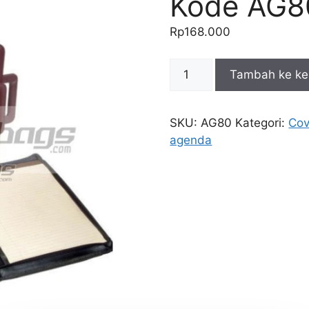
Kode AG8
Rp
168.000
Kuantitas
Tambah ke ke
Tas
Portofolio
Omega
SKU:
AG80
Kategori:
Cov
Kode
agenda
AG80