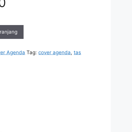
0
ranjang
er Agenda
Tag:
cover agenda
,
tas