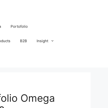
a
Portofolio
oducts
B2B
Insight
folio Omega