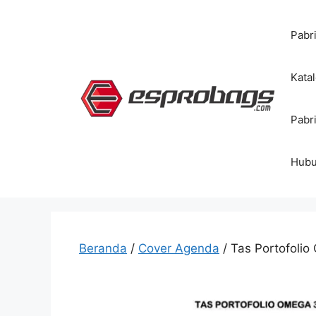
Langsung
ke
Pabr
isi
Kata
Pabr
Hubu
Beranda
/
Cover Agenda
/ Tas Portofoli