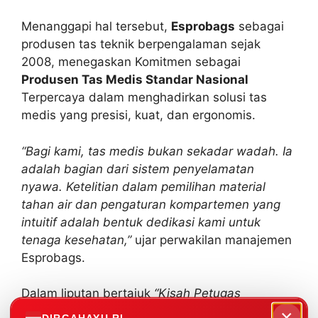
Menanggapi hal tersebut,
Esprobags
sebagai
produsen tas teknik berpengalaman sejak
2008, menegaskan Komitmen sebagai
Produsen Tas Medis Standar Nasional
Terpercaya dalam menghadirkan solusi tas
medis yang presisi, kuat, dan ergonomis.
“Bagi kami, tas medis bukan sekadar wadah. Ia
adalah bagian dari sistem penyelamatan
nyawa. Ketelitian dalam pemilihan material
tahan air dan pengaturan kompartemen yang
intuitif adalah bentuk dedikasi kami untuk
tenaga kesehatan,”
ujar perwakilan manajemen
Esprobags.
Dalam liputan bertajuk
“Kisah Petugas
Kesehatan Alatnya Ambyar saat Tangani Pasien
×
DIRGAHAYU RI