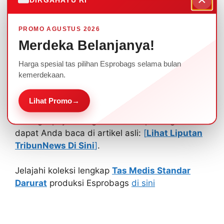
Darurat Gara-gara Tas Medis Tak Standar”
,
ditekankan bahwa kualitas tas sangat
PROMO AGUSTUS 2026
memengaruhi kecepatan tindakan medis.
Merdeka Belanjanya!
Esprobags hadir menjawab kebutuhan ini
dengan standar manufaktur yang telah teruji
Harga spesial tas pilihan Esprobags selama bulan
selama belasan tahun, berevolusi dari keahlian
kemerdekaan.
pengerjaan koper manual yang tangguh menuju
perangkat medis teknis yang canggih.
Lihat Promo
→
Selengkapnya mengenai ulasan penting ini
dapat Anda baca di artikel asli:
[
Lihat Liputan
TribunNews Di Sini
]
.
Jelajahi koleksi lengkap
Tas Medis Standar
Darurat
produksi Esprobags
di sini