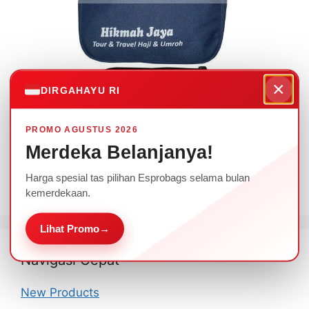
×
DIRGAHAYU RI
PROMO AGUSTUS 2026
Brand2
Merdeka Belanjanya!
Harga spesial tas pilihan Esprobags selama bulan
kemerdekaan.
Lihat Promo
→
Navigasi Cepat
New Products