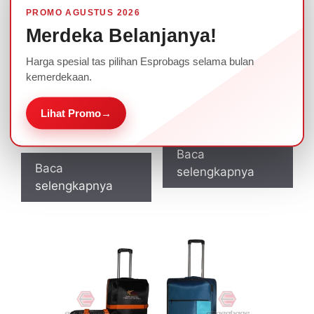
PROMO AGUSTUS 2026
Merdeka Belanjanya!
Harga spesial tas pilihan Esprobags selama bulan
kemerdekaan.
Paket Tas Troley
Paket Tas Trolley 1 Set
Lihat Promo
→
Travel Haji & Umroh
Espro
Kode TRS20
Baca
Baca
selengkapnya
selengkapnya