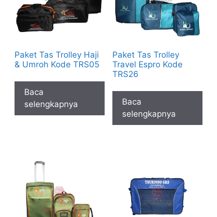
Paket Tas Trolley Haji
Paket Tas Trolley
& Umroh Kode TRS05
Travel Espro Kode
TRS26
Baca
Baca
selengkapnya
selengkapnya