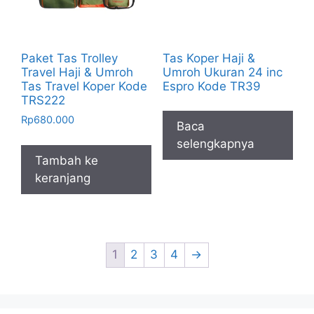
Paket Tas Trolley
Tas Koper Haji &
Travel Haji & Umroh
Umroh Ukuran 24 inc
Tas Travel Koper Kode
Espro Kode TR39
TRS222
Rp
680.000
Baca
selengkapnya
Tambah ke
keranjang
1
2
3
4
→