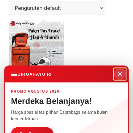
×
DIRGAHAYU RI
Travel Set Haji &
Umroh Paket Tas
PROMO AGUSTUS 2026
Trolley Haji dan Umroh
Merdeka Belanjanya!
Kode TRS235
Harga spesial tas pilihan Esprobags selama bulan
kemerdekaan.
Baca
selengkapnya