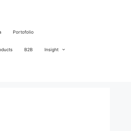
a
Portofolio
oducts
B2B
Insight