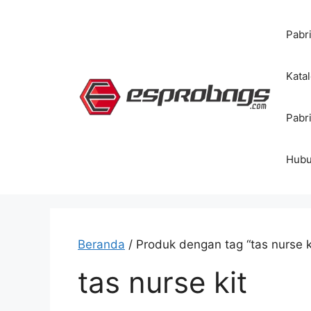
Langsung
ke
Pabr
isi
Kata
Pabr
Hubu
Beranda
/ Produk dengan tag “tas nurse k
tas nurse kit