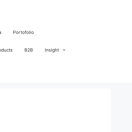
a
Portofolio
oducts
B2B
Insight