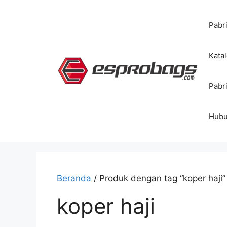
Langsung
ke
Pabr
isi
Kata
Pabr
Hubu
Beranda
/ Produk dengan tag “koper haji”
koper haji