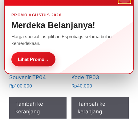
PROMO AGUSTUS 2026
Merdeka Belanjanya!
Harga spesial tas pilihan Esprobags selama bulan
kemerdekaan.
Lihat Promo
→
Dompet Pouch Kulit
Dompet pouch
Souvenir Dompet Kulit
Souvenir Pernikahan
Souvenir TP04
Kode TP03
Rp
100.000
Rp
40.000
Tambah ke
Tambah ke
keranjang
keranjang